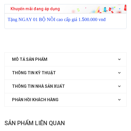
Khuyến mãi đang áp dụng
5
T
ặ
ng NGAY 01 B
Ộ
N
Ồ
I cao c
ấ
p giá 1.
00.000 vnđ
MÔ TẢ SẢN PHẨM
THÔNG TIN KỸ THUẬT
THÔNG TIN NHÀ SẢN XUẤT
PHẢN HỒI KHÁCH HÀNG
SẢN PHẨM LIÊN QUAN