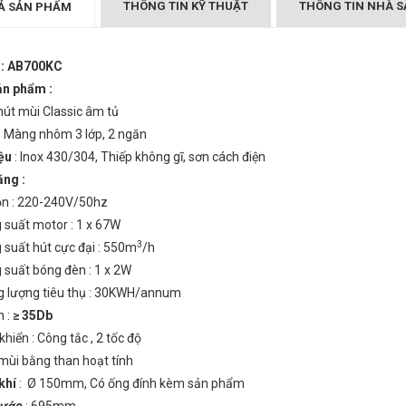
THÔNG TIN KỸ THUẬT
THÔNG TIN NHÀ S
Ả SẢN PHẨM
 : AB700KC
ản phẩm :
T MÙI ARBER
MÁY HÚT MÙI ARBER
C
AB700KC
hút mùi Classic âm tủ
₫
₫
000
1.850.000
: Màng nhôm 3 lớp, 2 ngăn
iệu
: Inox 430/304, Thiếp không gĩ, sơn cách điện
ăng :
n : 220-240V/50hz
 suất motor : 1 x 67W
3
 suất hút cực đại : 550m
/h
 suất bóng đèn : 1 x 2W
 lượng tiêu thụ : 30KWH/annum
n :
≥
35Db
khiển : Công tắc , 2 tốc độ
mùi bằng than hoạt tính
khí
: Ø 150mm, Có ống đính kèm sản phẩm