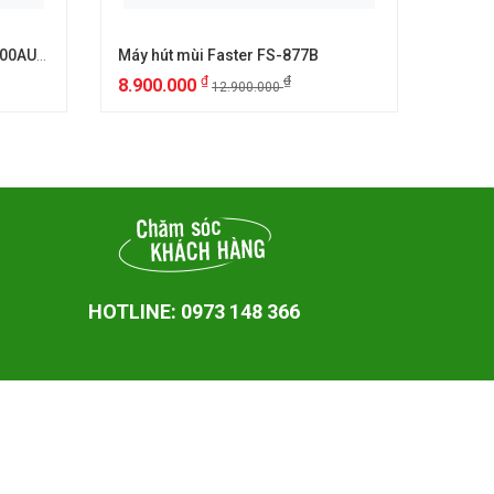
Máy hút mùi âm tủ Canzy CZ 700AUTO
Máy hút mùi Faster FS-877B
Máy h
₫
₫
8.900.000
2.50
12.900.000
HOTLINE: 0973 148 366