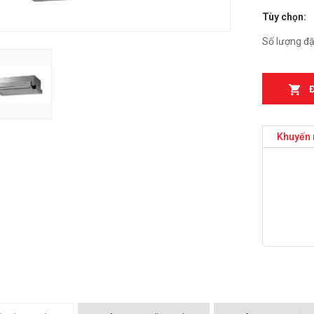
Tùy chọn:
n từ Essen ES-
Bếp điện từ Faster
Bếp đi
FS218CIH
889B
Số lượng đặ
₫
₫
000
4.599.000
2.899
n từ Essen ES-
MÁY HÚT MÙI KÍNH CONG
Bếp đi
KF-GB705/GB905
867B
₫
₫
000
4.500.000
5.999
Khuyến 
n từ Essen ES 260
Bếp từ Canzy CZ-999DHI
Bếp đi
₫
11.999.000
BS
₫
.000
10.39
Bếp Từ Midea 2ST-3304
₫
3.299.000
 CHEFS EH-DIH
BẾP T
343
₫
000
4.000