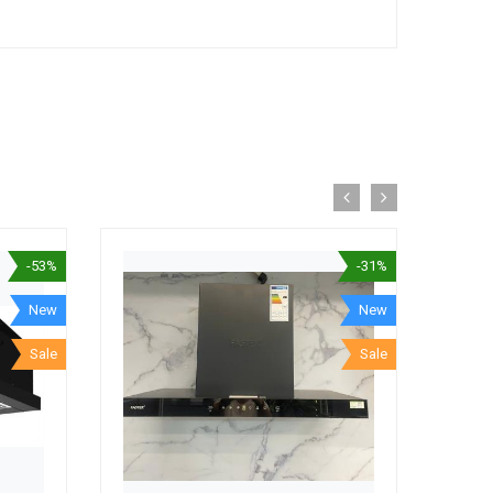
-53%
-31%
New
New
Sale
Sale