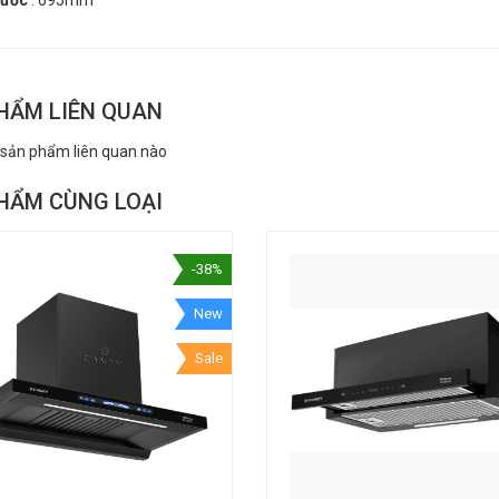
hước
: 695mm
HẨM LIÊN QUAN
 sản phẩm liên quan nào
HẨM CÙNG LOẠI
-38%
New
Sale