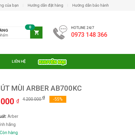
ng của bạn
Hướng dẫn đặt hàng
Hướng dẫn bảo hành
0
HOTLINE 24/7
HÀNG
0973 148 366
phẩm
LIÊN HỆ
ÚT MÙI ARBER AB700KC
₫
.000
4.200.000
-55%
₫
uất:
Arber
ện từ Essen ES-31-
ính hãng
₫
0.000
Còn hàng