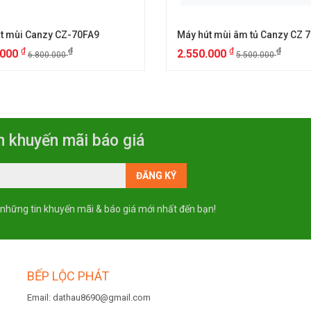
t mùi Canzy CZ-70FA9
₫
₫
₫
₫
.000
2.550.000
6.800.000
5.500.000
n khuyến mãi báo giá
 những tin khuyến mãi & báo giá mới nhất đến bạn!
BẾP LỘC PHÁT
Email: dathau8690@gmail.com