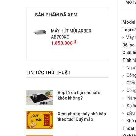
MÔ T
SẢN PHẨM ĐÃ XEM
Model
Loại s
 MÙI ARBER
MÁY HÚT MÙI ARBER
MÁY HÚ
AB700KC
AB700K
- Máy 
₫
₫
00
1.850.000
1.850.
Bộ lọc
Chất l
Tính n
- Nguồ
TIN TỨC THỦ THUẬT
- Công
- Công
- Công
Bếp từ có hại cho sức
khỏe không?
- Năng
- Độ ồ
- Điều 
Xem phong thủy nhà bếp
theo tuổi Quý mão
- Khử 
Thoát 