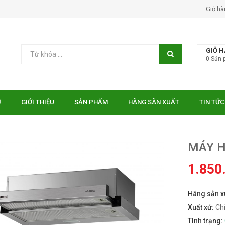
Giỏ hà
GIỎ 
0
Sản 
Ủ
GIỚI THIỆU
SẢN PHẨM
HÃNG SÃN XUẤT
TIN TỨC
MÁY H
1.850
Hãng sản x
n từ Essen ES-31-
BẾP TỪ EUROSUN EU-
Bếp đi
T210NOTE
IDC
Xuất xứ:
Ch
₫
₫
.000
9.299.000
10.75
Tình trạng: