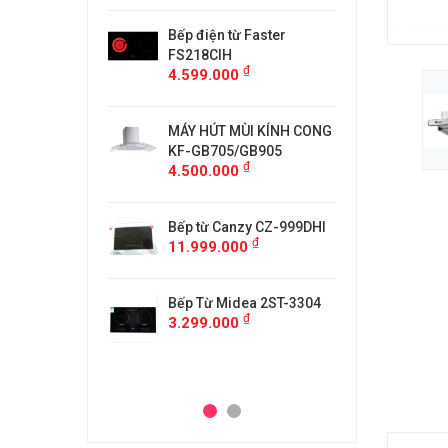
 từ Essen ES-
Bếp điện từ Faster
Bếp điệ
FS218CIH
889BM
₫
₫
00
4.599.000
2.899.
 từ Essen ES-
MÁY HÚT MÙI KÍNH CONG
Bếp điệ
KF-GB705/GB905
867BM
₫
₫
00
4.500.000
5.999.
 từ Essen ES 260
Bếp từ Canzy CZ-999DHI
Bếp điệ
₫
11.999.000
BS
₫
000
10.399
Bếp Từ Midea 2ST-3304
₫
3.299.000
CHEFS EH-DIH
BẾP TỪ
343
₫
00
4.000.