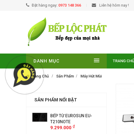
Đặt hàng ngay:
0973 148 366
Liên hệ hôm nay !
DANH MỤC
TRANG CH
Trang Chủ
Sản Phẩm
Máy Hút Mùi
SẢN PHẨM NỔI BẬT
 từ Essen ES-31-
BẾP TỪ EUROSUN EU-
Bếp điệ
T210NOTE
IDC
₫
₫
000
9.299.000
10.750