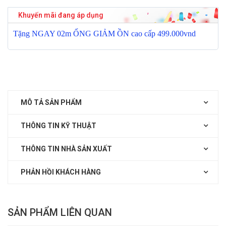
Khuyến mãi đang áp dụng
T
ặ
ng NGAY 02m
Ố
NG GI
Ả
M
Ồ
N cao c
ấ
p 499.000vnd
MÔ TẢ SẢN PHẨM
THÔNG TIN KỸ THUẬT
THÔNG TIN NHÀ SẢN XUẤT
PHẢN HỒI KHÁCH HÀNG
SẢN PHẨM LIÊN QUAN