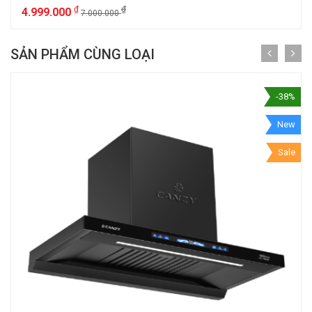
₫
₫
4.999.000
7.000.000
SẢN PHẨM CÙNG LOẠI
-38%
New
Sale