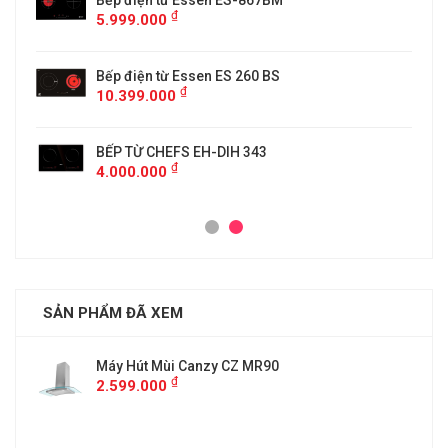
5
Bếp điện từ Essen ES-867BM
₫
5.999.000
Bếp điện từ Essen ES 260 BS
₫
10.399.000
BẾP TỪ CHEFS EH-DIH 343
₫
4.000.000
SẢN PHẨM ĐÃ XEM
Máy Hút Mùi Canzy CZ MR90
₫
2.599.000