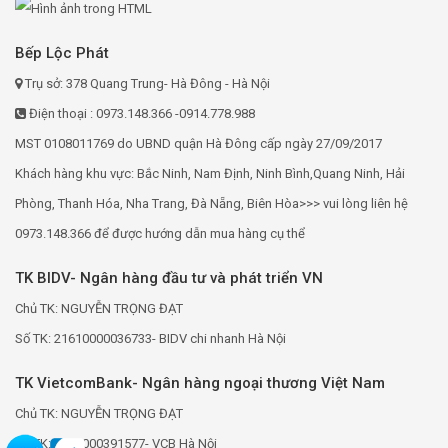
Bếp Lộc Phát
Trụ sở: 378 Quang Trung- Hà Đông - Hà Nội
Điện thoại : 0973.148.366 -0914.778.988
MST 0108011769 do UBND quận Hà Đông cấp ngày 27/09/2017
Khách hàng khu vực: Bắc Ninh, Nam Định, Ninh Bình,Quang Ninh, Hải
Phòng, Thanh Hóa, Nha Trang, Đà Nẵng, Biên Hòa>>> vui lòng liên hệ
0973.148.366 để được hướng dẫn mua hàng cụ thể
TK BIDV- Ngân hàng đầu tư và phát triển VN
Chủ TK: NGUYỄN TRỌNG ĐẠT
Số TK: 21610000036733- BIDV chi nhanh Hà Nội
TK VietcomBank- Ngân hàng ngoại thương Việt Nam
Chủ TK: NGUYỄN TRỌNG ĐẠT
Số TK: 0691000391577- VCB Hà Nội