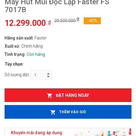
Máy Hút Mùi Độc Lập Faster FS
7017B
₫
12.299.000
20.500.000
-40%
₫
Hãng sản xuất:
Faster
Xuất xứ:
Chính hãng
Tình trạng:
Còn hàng
Tùy chọn:
Số lượng đặt:
ĐẶT HÀNG NGAY
THÊM VÀO GIỎ
Khuyến mãi đang áp dụng