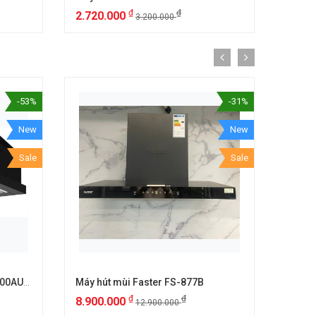
₫
₫
2.720.000
5.20
3.200.000
-53%
-31%
New
New
Sale
Sale
Máy hút mùi âm tủ Canzy CZ 700AUTO
Máy hút mùi Faster FS-877B
Máy h
₫
₫
8.900.000
2.50
12.900.000