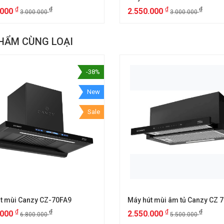
₫
₫
₫
₫
.000
2.550.000
3.000.000
3.000.000
HẨM CÙNG LOẠI
-38%
New
Sale
t mùi Canzy CZ-70FA9
₫
₫
₫
₫
.000
2.550.000
6.800.000
5.500.000