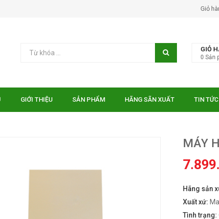
Giỏ hà
GIỎ 
0
Sản 
Ủ
GIỚI THIỆU
SẢN PHẨM
HÃNG SÃN XUẤT
TIN TỨC
MÁY H
7.899
Hãng sản x
 EUROSUN EU-
Bếp điện từ Essen ES-31-
TE
IDC
Xuất xứ:
Ma
₫
₫
000
10.750.000
Tình trạng: