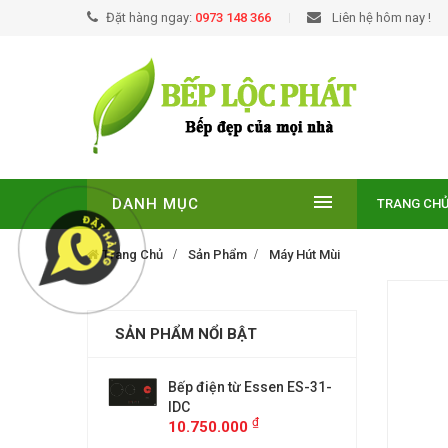
Đặt hàng ngay:
0973 148 366
Liên hệ hôm nay !
DANH MỤC
TRANG CH
Trang Chủ
Sản Phẩm
Máy Hút Mùi
SẢN PHẨM NỔI BẬT
EUROSUN EU-
Bếp điện từ Essen ES-31-
BẾP TỪ
E
IDC
T210NO
₫
₫
00
10.750.000
9.299.