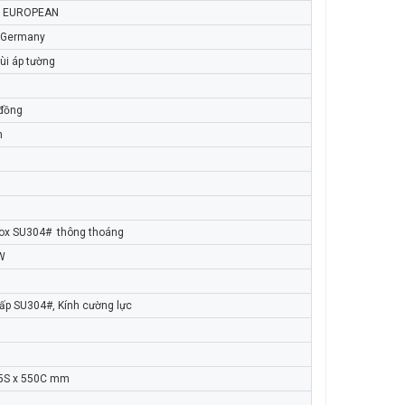
g EUROPEAN
Germany
ùi áp tường
 đồng
h
Inox SU304# thông thoáng
W
cấp SU304#, Kính cường lực
5S x 550C mm