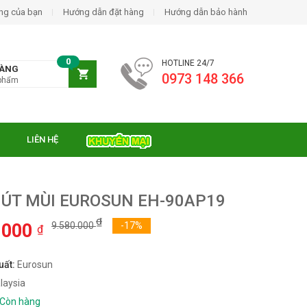
ng của bạn
Hướng dẫn đặt hàng
Hướng dẫn bảo hành
0
HOTLINE 24/7
HÀNG
0973 148 366
phẩm
LIÊN HỆ
ÚT MÙI EUROSUN EH-90AP19
₫
.000
9.580.000
-17%
₫
uất:
Eurosun
laysia
Còn hàng