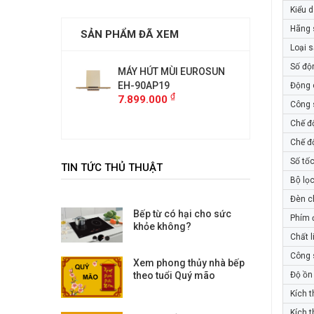
Kiểu 
Hãng 
SẢN PHẨM ĐÃ XEM
Loại 
Số độ
 MÙI EUROSUN
MÁY HÚT MÙI EUROSUN
MÁY HÚ
19
EH-90AP19
EH-90A
Động 
₫
₫
00
7.899.000
7.899.
Công 
Chế đ
Chế đ
Số tố
TIN TỨC THỦ THUẬT
Bộ lọ
Đèn c
Bếp từ có hại cho sức
Phím 
khỏe không?
Chất 
Công 
Xem phong thủy nhà bếp
theo tuổi Quý mão
Độ ồn 
Kích 
Kích 