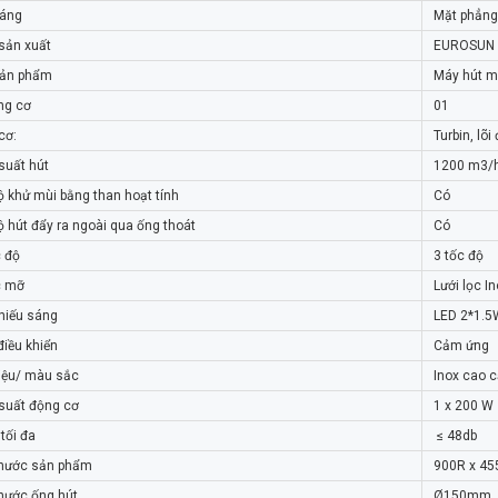
dáng
Mặt phẳn
sản xuất
EUROSUN 
sản phẩm
Máy hút m
ng cơ
01
T MÙI EUROSUN
MÁY HÚT MÙI EUROSUN
P19
EH-90AP19
cơ:
Turbin, lõi
₫
₫
000
7.899.000
suất hút
1200 m3/
ộ khử mùi bằng than hoạt tính
Có
ộ hút đẩy ra ngoài qua ống thoát
Có
c độ
3 tốc độ
c mỡ
Lưới lọc 
hiếu sáng
LED 2*1.5
điều khiển
Cảm ứng
liệu/ màu sắc
Inox cao 
suất động cơ
1 x 200 W
tối đa
≤ 48db
thước sản phẩm
900R x 45
thước ống hút
Ø150mm