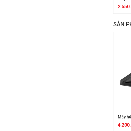
2.550
SẢN P
Máy hú
4.200