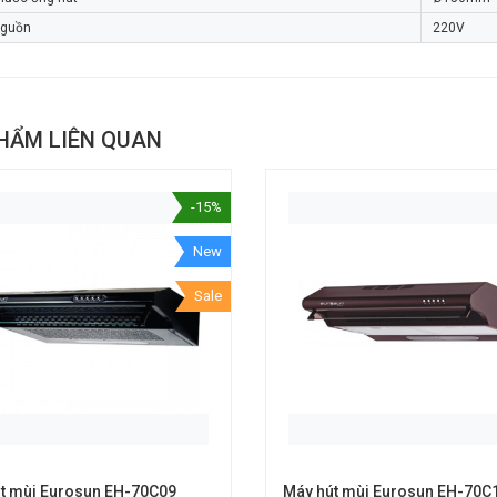
nguồn
220V
HẨM LIÊN QUAN
-15%
New
Sale
t mùi Eurosun EH-70C09
Máy hút mùi Eurosun EH-70C