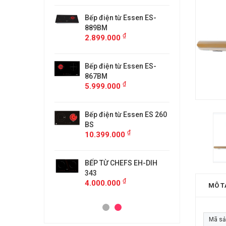
từ Faster
Bếp điện từ Essen ES-
Bếp điệ
H
889BM
FS218C
₫
₫
00
2.899.000
4.599.
 MÙI KÍNH CONG
Bếp điện từ Essen ES-
MÁY HÚ
5/GB905
867BM
KF-GB7
₫
₫
00
5.999.000
4.500.
anzy CZ-999DHI
Bếp điện từ Essen ES 260
Bếp từ 
₫
000
11.999
BS
₫
10.399.000
idea 2ST-3304
Bếp Từ 
₫
00
3.299.
BẾP TỪ CHEFS EH-DIH
343
₫
4.000.000
MÔ T
Mã s