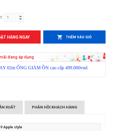
t:
ĐẶT HÀNG NGAY
THÊM VÀO GIỎ
mãi đang áp dụng
GAY 02m
Ố
NG GI
Ả
M
Ồ
N cao c
ấ
p 499.000vnd
ẢN XUẤT
PHẢN HỒI KHÁCH HÀNG
 Apple style