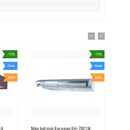
-15%
-15%
New
New
Sale
Sale
16
Máy hút mùi Eurosun EH-70C18
Máy H