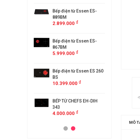
từ Faster
Bếp điện từ Essen ES-
Bếp điệ
H
889BM
FS218C
₫
₫
00
2.899.000
4.599.
 MÙI KÍNH CONG
Bếp điện từ Essen ES-
MÁY HÚ
5/GB905
867BM
KF-GB7
₫
₫
00
5.999.000
4.500.
anzy CZ-999DHI
Bếp điện từ Essen ES 260
Bếp từ 
₫
000
11.999
BS
₫
10.399.000
idea 2ST-3304
Bếp Từ 
₫
00
3.299.
BẾP TỪ CHEFS EH-DIH
343
₫
4.000.000
MÔ T