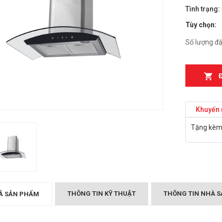
Tình trạng:
n từ Faster
Bếp điện từ Essen ES-
Tùy chọn:
IH
889BM
₫
₫
000
2.899.000
Số lượng đặ
T MÙI KÍNH CONG
Bếp điện từ Essen ES-
05/GB905
867BM
₫
₫
000
5.999.000
Khuyến 
Canzy CZ-999DHI
Bếp điện từ Essen ES 260
₫
.000
BS
Tặng kèm 
₫
10.399.000
Midea 2ST-3304
₫
000
BẾP TỪ CHEFS EH-DIH
343
₫
4.000.000
THÔNG TIN KỸ THUẬT
THÔNG TIN NHÀ S
Ả SẢN PHẨM