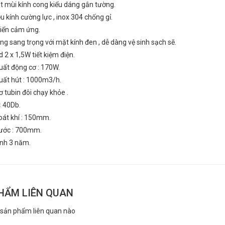
t mùi kính cong kiểu dáng gắn tường.
ệu kính cường lực , inox 304 chống gỉ.
hiển cảm ứng.
ng sang trọng với mặt kính đen , dễ dàng vệ sinh sạch sẽ.
T MÙI KÍNH CONG
MÁY HÚT MÙI KÍNH CONG
 2 x 1,5W tiết kiệm điện.
P-722S
TOPY TP-722S
uất động cơ : 170W.
₫
₫
000
3.299.000
uất hút : 1000m3/h.
 tubin đôi chạy khỏe .
< 40Db.
oát khí : 150mm.
hước : 700mm.
nh 3 năm.
HẨM LIÊN QUAN
 sản phẩm liên quan nào