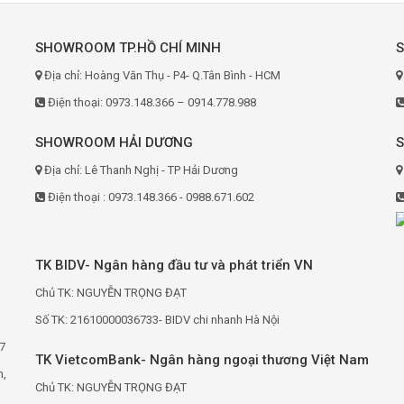
SHOWROOM TP.HỒ CHÍ MINH
Địa chỉ: Hoàng Văn Thụ - P4- Q.Tân Bình - HCM
Điện thoại: 0973.148.366 – 0914.778.988
SHOWROOM HẢI DƯƠNG
Địa chỉ: Lê Thanh Nghị - TP Hải Dương
Điện thoại : 0973.148.366 - 0988.671.602
TK BIDV- Ngân hàng đầu tư và phát triển VN
Chủ TK: NGUYỄN TRỌNG ĐẠT
Số TK: 21610000036733- BIDV chi nhanh Hà Nội
7
TK VietcomBank- Ngân hàng ngoại thương Việt Nam
h,
Chủ TK: NGUYỄN TRỌNG ĐẠT