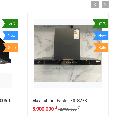
-53%
-31%
New
New
Sale
Sale
Máy hút mùi âm tủ Canzy CZ 700AUTO
Máy hút mùi Faster FS-877B
Máy h
₫
₫
8.900.000
2.50
12.900.000