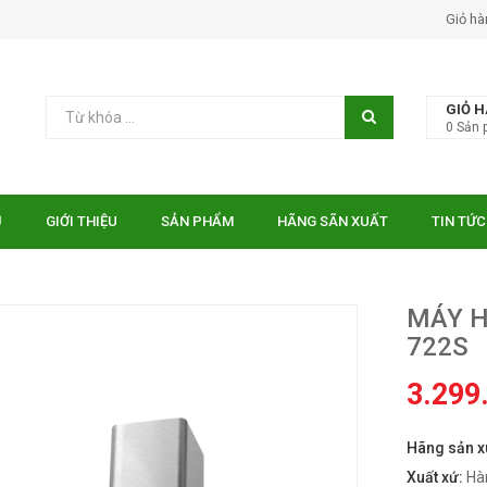
Giỏ hà
GIỎ 
0
Sản 
Ủ
GIỚI THIỆU
SẢN PHẨM
HÃNG SÃN XUẤT
TIN TỨC
MÁY H
722S
3.299
 EUROSUN EU-
Bếp điện từ Essen ES-31-
TE
IDC
Hãng sản x
₫
₫
000
10.750.000
Xuất xứ:
Hà