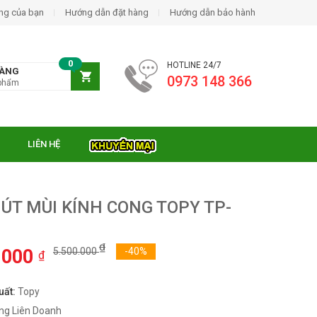
ng của bạn
Hướng dẫn đặt hàng
Hướng dẫn bảo hành
0
HOTLINE 24/7
HÀNG
0973 148 366
phẩm
LIÊN HỆ
ÚT MÙI KÍNH CONG TOPY TP-
₫
.000
5.500.000
-40%
₫
uất:
Topy
ng Liên Doanh