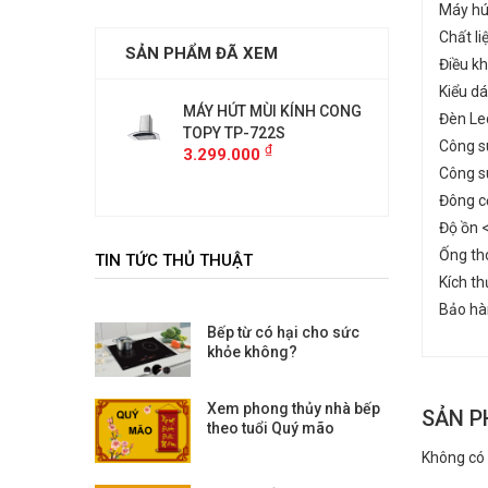
Máy hú
Chất li
SẢN PHẨM ĐÃ XEM
Điều k
Kiểu dá
 MÙI KÍNH CONG
MÁY HÚT MÙI KÍNH CONG
MÁY HÚ
Đèn Led
-722S
TOPY TP-722S
TOPY T
Công s
₫
₫
00
3.299.000
3.299.
Công s
Đông cơ
Độ ồn 
Ống th
TIN TỨC THỦ THUẬT
Kích t
Bảo hà
Bếp từ có hại cho sức
khỏe không?
Xem phong thủy nhà bếp
SẢN P
theo tuổi Quý mão
Không có