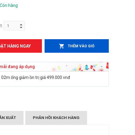
Còn hàng
t:
ĐẶT HÀNG NGAY
THÊM VÀO GIỎ
mãi đang áp dụng
02m ống giảm ồn trị giá 499.000 vnđ
ẢN XUẤT
PHẢN HỒI KHÁCH HÀNG