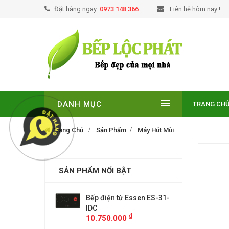
Đặt hàng ngay:
0973 148 366
Liên hệ hôm nay !
DANH MỤC
TRANG CH
Trang Chủ
Sản Phẩm
Máy Hút Mùi
SẢN PHẨM NỔI BẬT
EUROSUN EU-
Bếp điện từ Essen ES-31-
BẾP TỪ
E
IDC
T210NO
₫
₫
00
10.750.000
9.299.