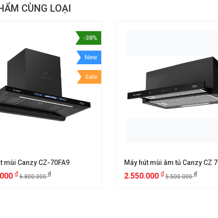
HẨM CÙNG LOẠI
-38%
New
Sale
t mùi Canzy CZ-70FA9
₫
₫
₫
₫
.000
2.550.000
6.800.000
5.500.000