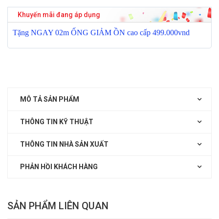
Khuyến mãi đang áp dụng
T
ặ
ng NGAY 02m
Ố
NG GI
Ả
M
Ồ
N cao c
ấ
p 499.000vnd
MÔ TẢ SẢN PHẨM
THÔNG TIN KỸ THUẬT
THÔNG TIN NHÀ SẢN XUẤT
PHẢN HỒI KHÁCH HÀNG
SẢN PHẨM LIÊN QUAN