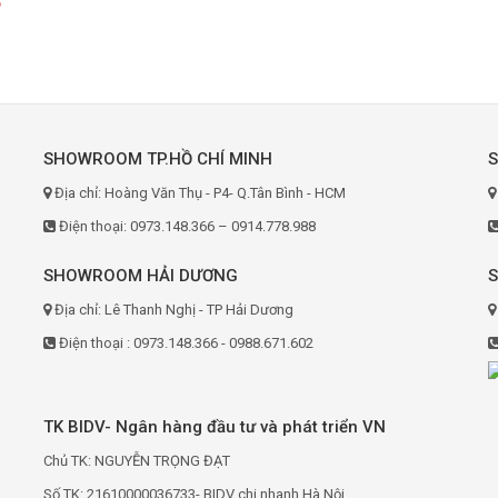
6
SHOWROOM TP.HỒ CHÍ MINH
Địa chỉ: Hoàng Văn Thụ - P4- Q.Tân Bình - HCM
Điện thoại: 0973.148.366 – 0914.778.988
SHOWROOM HẢI DƯƠNG
Địa chỉ: Lê Thanh Nghị - TP Hải Dương
Điện thoại : 0973.148.366 - 0988.671.602
TK BIDV- Ngân hàng đầu tư và phát triển VN
Chủ TK: NGUYỄN TRỌNG ĐẠT
Số TK: 21610000036733- BIDV chi nhanh Hà Nội