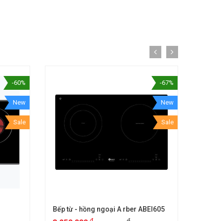
-60%
-67%
New
New
Sale
Sale
Bếp từ - hồng ngoại A rber ABEI605
₫
₫