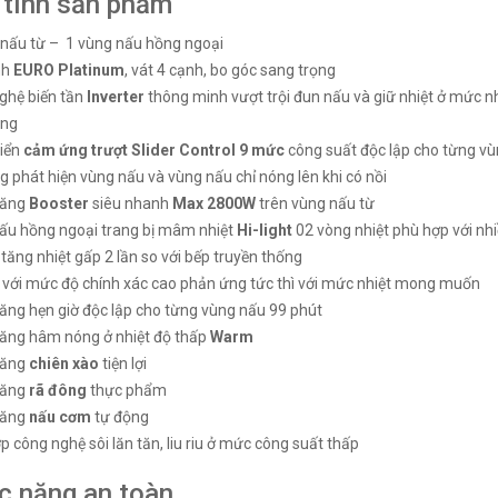
 tính sản phẩm
 nấu từ – 1 vùng nấu hồng ngoại
nh
EURO Platinum
, vát 4 cạnh, bo góc sang trọng
ghệ biến tần
Inverter
thông minh vượt trội đun nấu và giữ nhiệt ở mức nh
n từ Canzy CZ-
Bếp điện từ Canzy CZ-
ăng
IH
MVS508IH
iển
cảm ứng trượt Slider Control 9 mức
công suất độc lập cho từng v
₫
₫
000
5.590.000
 phát hiện vùng nấu và vùng nấu chỉ nóng lên khi có nồi
năng
Booster
siêu nhanh
Max 2800W
trên vùng nấu từ
ấu hồng ngoại trang bị mâm nhiệt
Hi-light
02 vòng nhiệt phù hợp với nh
tăng nhiệt gấp 2 lần so với bếp truyền thống
 với mức độ chính xác cao phản ứng tức thì với mức nhiệt mong muốn
ăng hẹn giờ độc lập cho từng vùng nấu 99 phút
ăng hâm nóng ở nhiệt độ thấp
Warm
năng
chiên xào
tiện lợi
năng
rã đông
thực phẩm
năng
nấu cơm
tự động
p công nghệ sôi lăn tăn, liu riu ở mức công suất thấp
c năng an toàn