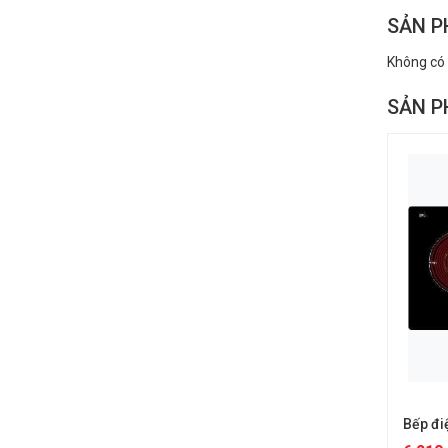
SẢN P
Không có
SẢN P
Bếp đi