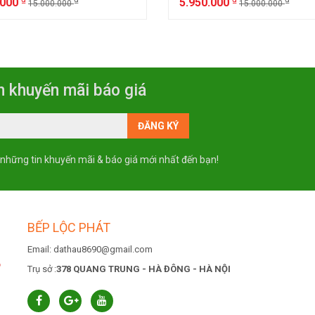
.000
5.950.000
15.000.000
15.000.000
n khuyến mãi báo giá
 những tin khuyến mãi & báo giá mới nhất đến bạn!
BẾP LỘC PHÁT
Email: dathau8690@gmail.com
6
Trụ sở :
378 QUANG TRUNG - HÀ ĐÔNG - HÀ NỘI