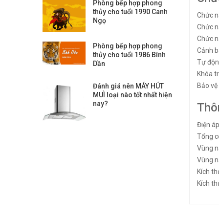
Phòng bếp hợp phong
thủy cho tuổi 1990 Canh
Chức 
Ngọ
Chức n
Chức nă
Phòng bếp hợp phong
Cảnh b
thủy cho tuổi 1986 Bính
Tự động
Dần
Khóa t
Bảo vệ 
Đánh giá nên MÁY HÚT
MUÌ loại nào tốt nhất hiện
nay?
Thô
Điện á
Tổng c
Vùng n
Vùng n
Kích t
Kích t