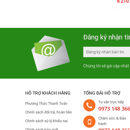
6.210
Đăng ký nhận ti
Chúng tôi sẽ gửi cập nhật
HỖ TRỢ KHÁCH HÀNG
TỔNG ĐÀI HỖ TRỢ
Tư vấn trực tiếp
Phương Thức Thanh Toán
0973 148 36
Chính sách đổi trả, hoàn tiền
Chăm sóc & Bảo
Chính sách xử lý khiếu nại
hành
Chính sách bảo mật