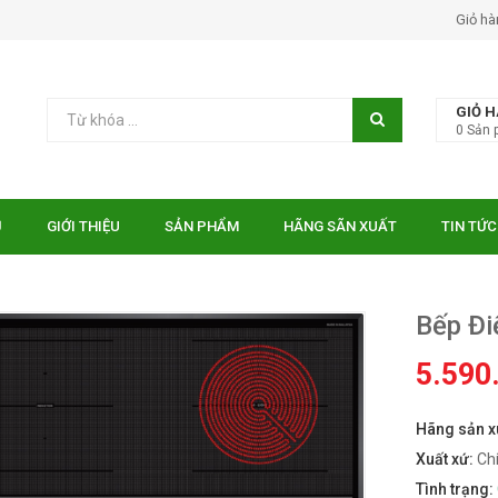
Giỏ hà
GIỎ 
0
Sản 
Ủ
GIỚI THIỆU
SẢN PHẨM
HÃNG SÃN XUẤT
TIN TỨC
Bếp Đ
5.590
Hãng sản x
 EUROSUN EU-
Bếp điện từ Essen ES-31-
TE
IDC
Xuất xứ:
Ch
₫
₫
000
10.750.000
Tình trạng: