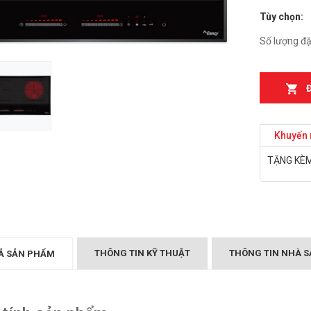
Tùy chọn:
n từ Faster
Bếp điện từ Essen ES-
IH
889BM
Số lượng đặ
₫
₫
000
2.899.000
T MÙI KÍNH CONG
Bếp điện từ Essen ES-
05/GB905
867BM
₫
₫
000
5.999.000
Khuyến 
Canzy CZ-999DHI
Bếp điện từ Essen ES 260
TẶNG KÈM
₫
.000
BS
₫
10.399.000
Midea 2ST-3304
₫
000
BẾP TỪ CHEFS EH-DIH
343
₫
4.000.000
THÔNG TIN KỸ THUẬT
THÔNG TIN NHÀ S
Ả SẢN PHẨM