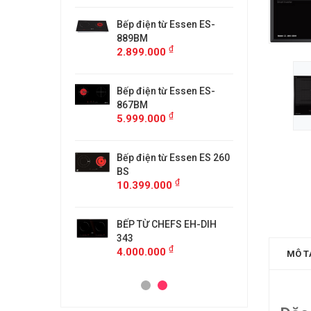
từ Faster
Bếp điện từ Essen ES-
Bếp điệ
H
889BM
FS218C
₫
₫
00
2.899.000
4.599.
 MÙI KÍNH CONG
Bếp điện từ Essen ES-
MÁY HÚ
5/GB905
867BM
KF-GB7
₫
₫
00
5.999.000
4.500.
anzy CZ-999DHI
Bếp điện từ Essen ES 260
Bếp từ 
₫
000
11.999
BS
₫
10.399.000
idea 2ST-3304
Bếp Từ 
₫
00
3.299.
BẾP TỪ CHEFS EH-DIH
343
₫
4.000.000
MÔ T