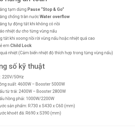
năng tạm dừng
Pause “Stop & Go”
ăng chống tràn nước
Water overflow
ng tự động tắt khi không có nồi
áo nhiệt dư cho từng vùng nấu
 tắt khi xoong nồi rời vùng nấu hoặc nhiệt quá cao
rẻ em
Child Lock
quá nhiệt (Cảm biến nhiệt độ thích hợp trong từng vùng nấu)
ng số kỹ thuật
p: 220V/50Hz
ông suất: 4600W – Booster 5000W
ấu từ trái: 2400W – Booster 2800W
ấu hồng phải: 1000W/2200W
hước sản phẩm: R730 x S430 x C60 (mm)
hước khoét đá: R690 x S390 (mm)