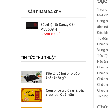
Đặc
1 vùng
SẢN PHẨM ĐÃ XEM
Mặt kí
Công n
 từ Canzy CZ-
Bếp điện từ Canzy CZ-
Bếp điệ
điện n
H
MVS508IH
MVS508
Điều kh
₫
₫
00
5.590.000
5.590.
Tự động
Chức 
Vùng n
Tốc độ 
TIN TỨC THỦ THUẬT
Nấu ăn
Chức n
Chức n
Bếp từ có hại cho sức
khỏe không?
Chức 
Chức 
Xem phong thủy nhà bếp
Chức 
theo tuổi Quý mão
Tích hợ
Chứ