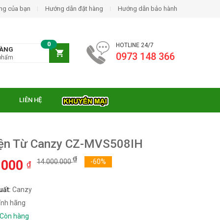
ng của bạn
Hướng dẫn đặt hàng
Hướng dẫn bảo hành
0
HOTLINE 24/7
HÀNG
0973 148 366
phẩm
LIÊN HỆ
iện Từ Canzy CZ-MVS508IH
₫
.000
14.000.000
-60%
₫
uất:
Canzy
ính hãng
Còn hàng