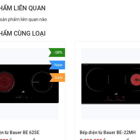
HẨM LIÊN QUAN
 sản phẩm liên quan nào
HẨM CÙNG LOẠI
-58%
New
Sale
ện từ Bauer BE 62SE
Bếp điện từ Bauer BE-22MH
₫
₫
₫
₫