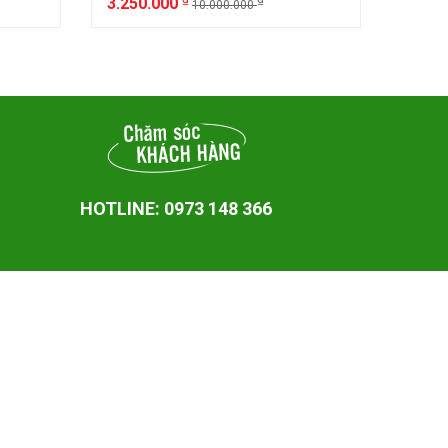
3.250.000
3.55
10.000.000
HOTLINE: 0973 148 366