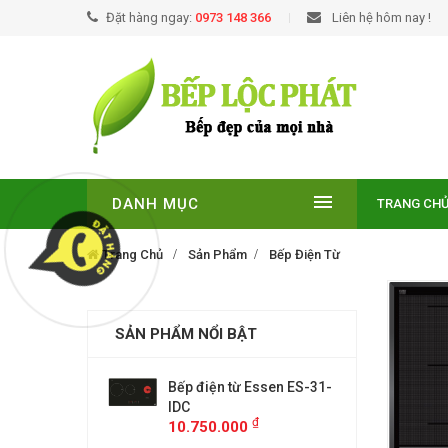
Đặt hàng ngay:
0973 148 366
Liên hệ hôm nay !
DANH MỤC
TRANG CH
Trang Chủ
Sản Phẩm
Bếp Điện Từ
SẢN PHẨM NỔI BẬT
EUROSUN EU-
Bếp điện từ Essen ES-31-
BẾP TỪ
E
IDC
T210NO
₫
₫
00
10.750.000
9.299.