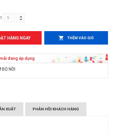
t:
ĐẶT HÀNG NGAY
THÊM VÀO GIỎ
mãi đang áp dụng
 BỘ NỒI
ẢN XUẤT
PHẢN HỒI KHÁCH HÀNG