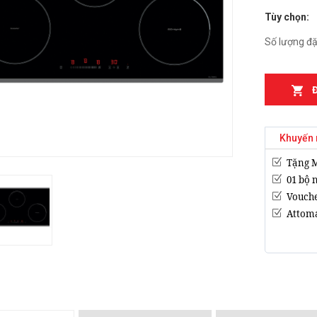
Tùy chọn:
n từ Faster
Bếp điện từ Essen ES-
IH
889BM
Số lượng đặ
₫
₫
000
2.899.000
T MÙI KÍNH CONG
Bếp điện từ Essen ES-
05/GB905
867BM
₫
₫
000
5.999.000
Khuyến 
Canzy CZ-999DHI
Bếp điện từ Essen ES 260
Tặng 
₫
.000
BS
01 bộ 
₫
10.399.000
Vouch
Attoma
Midea 2ST-3304
₫
000
BẾP TỪ CHEFS EH-DIH
343
₫
4.000.000