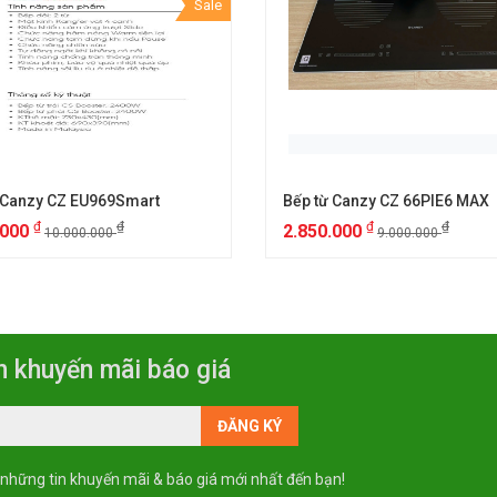
Sale
 Canzy CZ EU969Smart
Bếp từ Canzy CZ 66PIE6 MAX
₫
₫
₫
₫
.000
2.850.000
10.000.000
9.000.000
n khuyến mãi báo giá
 những tin khuyến mãi & báo giá mới nhất đến bạn!