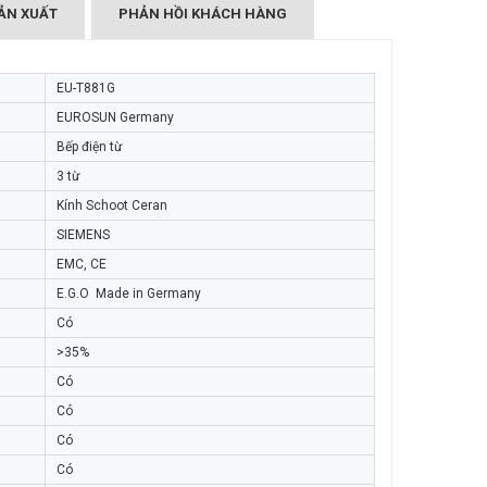
ẢN XUẤT
PHẢN HỒI KHÁCH HÀNG
EU-T881G
EUROSUN Germany
Bếp điện từ
3 từ
Kính Schoot Ceran
SIEMENS
EMC, CE
E.G.O Made in Germany
Có
>35%
Có
Có
Có
Có