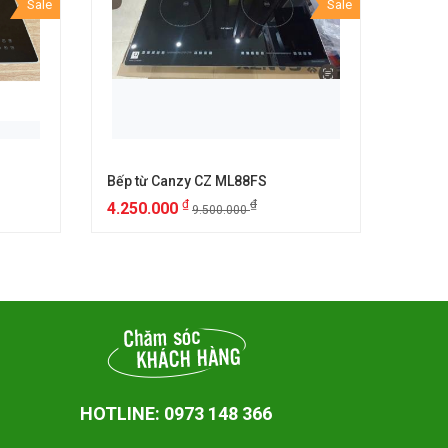
Sale
Sale
Bếp từ Canzy CZ ML88FS
Bếp t
₫
₫
4.250.000
6.25
9.500.000
HOTLINE: 0973 148 366