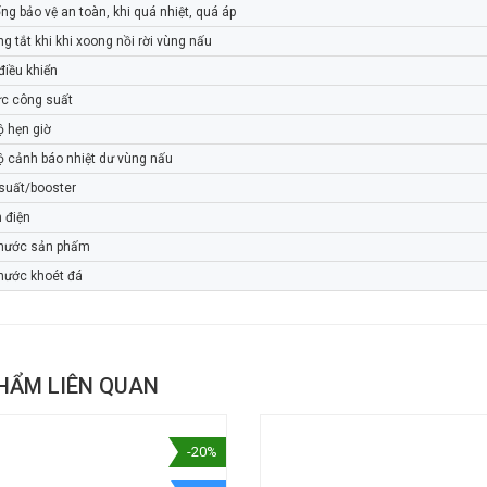
ng bảo vệ an toàn, khi quá nhiệt, quá áp
g tắt khi khi xoong nồi rời vùng nấu
điều khiển
c công suất
ộ hẹn giờ
ộ cảnh báo nhiệt dư vùng nấu
suất/booster
 điện
thước sản phấm
thước khoét đá
HẨM LIÊN QUAN
-20%