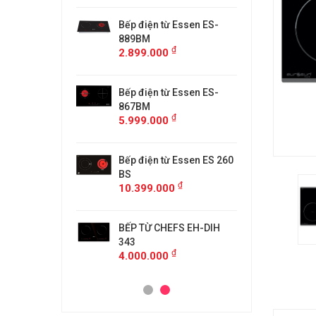
từ Faster
Bếp điện từ Essen ES-
Bếp điệ
H
889BM
FS218C
₫
₫
00
2.899.000
4.599.
 MÙI KÍNH CONG
Bếp điện từ Essen ES-
MÁY HÚ
5/GB905
867BM
KF-GB7
₫
₫
00
5.999.000
4.500.
anzy CZ-999DHI
Bếp điện từ Essen ES 260
Bếp từ 
₫
000
11.999
BS
₫
10.399.000
idea 2ST-3304
Bếp Từ 
₫
00
3.299.
BẾP TỪ CHEFS EH-DIH
343
₫
4.000.000