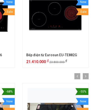
New
New
Sale
Sale
26
Bếp điện từ Eurosun EU-TE882G
₫
₫
21.410.000
23.800.000
-68%
-55%
New
New