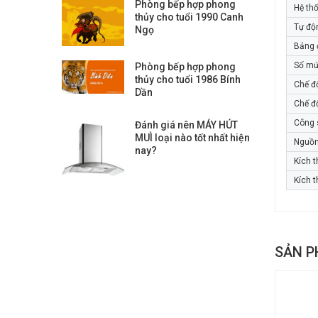
Phòng bếp hợp phong
Hệ thố
thủy cho tuổi 1990 Canh
Tự độn
Ngọ
Bảng 
Số mứ
Phòng bếp hợp phong
thủy cho tuổi 1986 Bính
Chế đ
Dần
Chế đ
Công 
Đánh giá nên MÁY HÚT
MUÌ loại nào tốt nhất hiện
Nguồn
nay?
Kích 
Kích 
SẢN P