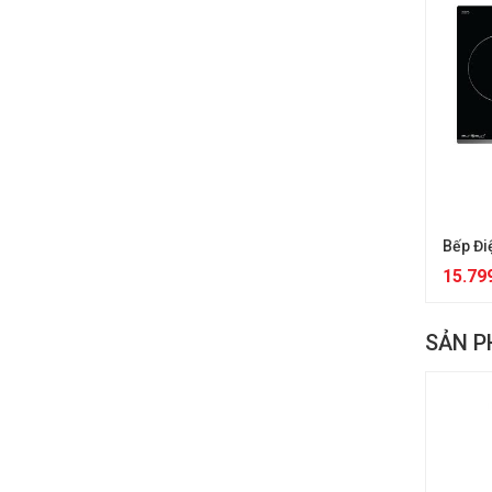
Bếp Đi
15.79
SẢN P