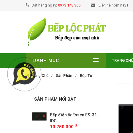
Đặt hàng ngay:
0973 148 366
Liên hệ hôm nay !
DANH MỤC
TRANG CH
Trang Chủ
Sản Phẩm
Bếp Từ
SẢN PHẨM NỔI BẬT
EUROSUN EU-
Bếp điện từ Essen ES-31-
BẾP TỪ
E
IDC
T210NO
₫
₫
00
10.750.000
9.299.