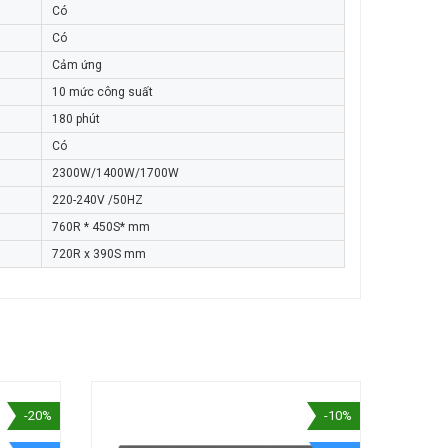
Có
Có
Cảm ứng
10 mức công suất
180 phút
Có
2300W/1400W/1700W
220-240V /50HZ
760R * 450S* mm
720R x 390S mm
-20%
-10%