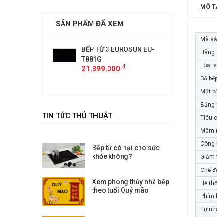
MÔ T
SẢN PHẨM ĐÃ XEM
Mã s
3 EUROSUN EU-
BẾP TỪ 3 EUROSUN EU-
BẾP TỪ
Hãng 
T881G
T881G
Loại 
₫
₫
000
21.399.000
21.399
Số bế
Mặt b
Bảng 
TIN TỨC THỦ THUẬT
Tiêu 
Mâm n
Công 
Bếp từ có hại cho sức
khỏe không?
Giảm 
Chế đ
Xem phong thủy nhà bếp
Hệ th
theo tuổi Quý mão
Phím 
Tự nh