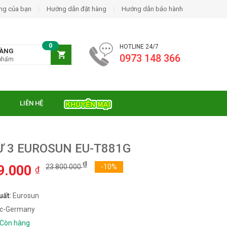
ng của bạn
Hướng dẫn đặt hàng
Hướng dẫn bảo hành
0
HOTLINE 24/7
HÀNG
0973 148 366
phẩm
LIÊN HỆ
Ừ 3 EUROSUN EU-T881G
₫
9.000
23.800.000
-10%
₫
uất:
Eurosun
c-Germany
Còn hàng