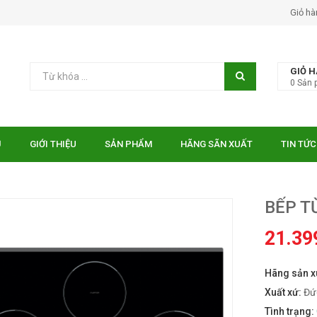
Giỏ hà
GIỎ 
0
Sản 
Ủ
GIỚI THIỆU
SẢN PHẨM
HÃNG SÃN XUẤT
TIN TỨC
BẾP T
21.39
Hãng sản x
 EUROSUN EU-
Bếp điện từ Essen ES-31-
TE
IDC
Xuất xứ:
Đứ
₫
₫
000
10.750.000
Tình trạng: