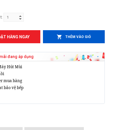
t:
ĐẶT HÀNG NGAY
THÊM VÀO GIỎ
mãi đang áp dụng
Máy Hút Mùi
nồi
er mua hàng
t bảo vệ bếp