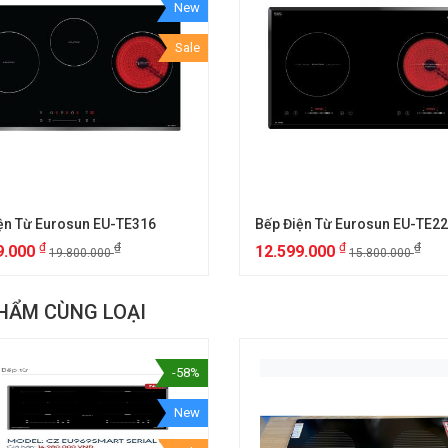
New
Sale
ện Từ Eurosun EU-TE316
Bếp Điện Từ Eurosun EU-TE2
₫
₫
₫
₫
9.000
12.599.000
19.800.000
15.800.000
HẨM CÙNG LOẠI
-58%
New