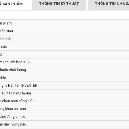
THÔNG TIN KỸ THUẬT
THÔNG TIN NHÀ S
Ả SẢN PHẨM
ản phẩm
 3 EUROSUN EU-
BẾP TỪ 3 EUROSUN EU-
sản xuất
T881G
sản phẩm
₫
₫
.000
21.399.000
p nấu
ếp
mạch linh kiện IGBT,
chuẩn chất lượng
hiệt :
nghệ biến tần INVERTER
tiêu hao năng lượng
ộ chọn toàn vùng nấu
ống khoá an toàn
khởi động an toàn
ận diện vùng nấu