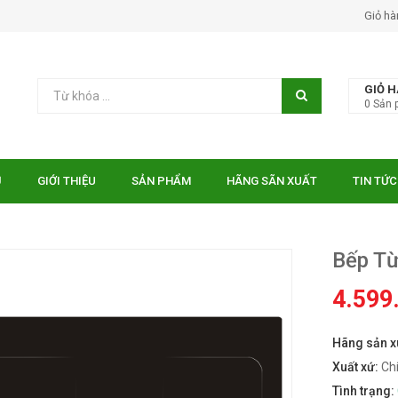
Giỏ hà
GIỎ 
0
Sản 
Ủ
GIỚI THIỆU
SẢN PHẨM
HÃNG SÃN XUẤT
TIN TỨC
Bếp T
4.599
Hãng sản x
 EUROSUN EU-
Bếp điện từ Essen ES-31-
TE
IDC
Xuất xứ:
Ch
₫
₫
000
10.750.000
Tình trạng: