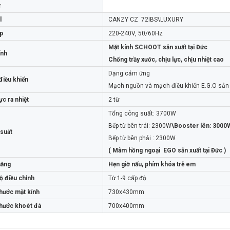
ừ
l
CANZY CZ 72IBS\LUXURY
áp
220-240V, 50/60Hz
Mặt kính SCHOOT sản xuất tại Đức
CANZY CZ
Bếp từ CANZY CZ
ính
Chống trầy xước, chịu lực, chịu nhiệt cao
LUXURY
72IBS/LUXURY
₫
₫
000
4.599.000
Dạng cảm ứng
điều khiển
Mạch nguồn và mạch điều khiển E.G.O sản 
c ra nhiệt
2 từ
Tổng công suất: 3700W
Bếp từ bên trái: 2300W
\Booster lên: 3000
suất
Bếp từ bên phải : 2300W
( Mâm hồng ngoại EGO sản xuất tại Đức )
năng
Hẹn giờ nấu, phím khóa trẻ em
ộ điều chỉnh
Từ 1-9 cấp độ
thước mặt kính
730x430mm
thước khoét đá
700x400mm