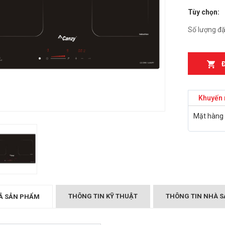
Tùy chọn:
n từ Faster
Bếp điện từ Essen ES-
IH
889BM
Số lượng đặ
₫
₫
000
2.899.000
T MÙI KÍNH CONG
Bếp điện từ Essen ES-
05/GB905
867BM
₫
₫
000
5.999.000
Khuyến 
Canzy CZ-999DHI
Bếp điện từ Essen ES 260
Mặt hàng 
₫
.000
BS
₫
10.399.000
Midea 2ST-3304
₫
000
BẾP TỪ CHEFS EH-DIH
343
₫
4.000.000
THÔNG TIN KỸ THUẬT
THÔNG TIN NHÀ S
Ả SẢN PHẨM