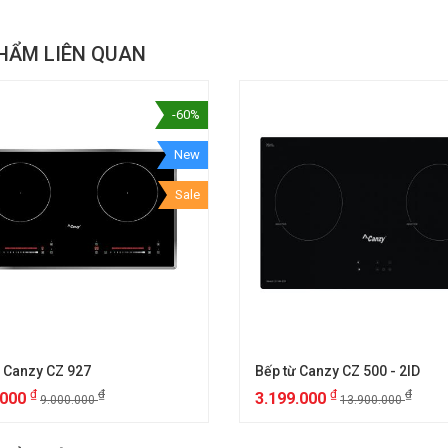
HẨM LIÊN QUAN
-60%
New
Sale
 Canzy CZ 927
Bếp từ Canzy CZ 500 - 2ID
₫
₫
₫
₫
.000
3.199.000
9.000.000
13.900.000