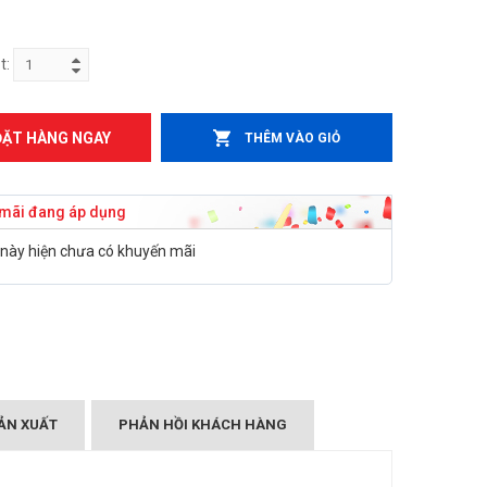
t:
ĐẶT HÀNG NGAY
THÊM VÀO GIỎ
mãi đang áp dụng
này hiện chưa có khuyến mãi
ẢN XUẤT
PHẢN HỒI KHÁCH HÀNG