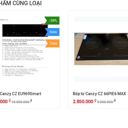
HẨM CÙNG LOẠI
-58%
New
Sale
 Canzy CZ EU969Smart
Bếp từ Canzy CZ 66PIE6 MAX
₫
₫
₫
₫
.000
2.850.000
10.000.000
9.000.000