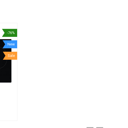
-76%
New
Sale