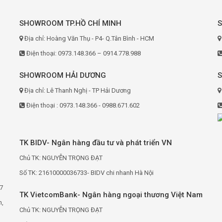
SHOWROOM TP.HỒ CHÍ MINH
Địa chỉ: Hoàng Văn Thụ - P4- Q.Tân Bình - HCM
Điện thoại: 0973.148.366 – 0914.778.988
SHOWROOM HẢI DƯƠNG
Địa chỉ: Lê Thanh Nghị - TP Hải Dương
Điện thoại : 0973.148.366 - 0988.671.602
TK BIDV- Ngân hàng đầu tư và phát triển VN
Chủ TK: NGUYỄN TRỌNG ĐẠT
Số TK: 21610000036733- BIDV chi nhanh Hà Nội
7
TK VietcomBank- Ngân hàng ngoại thương Việt Nam
h,
Chủ TK: NGUYỄN TRỌNG ĐẠT