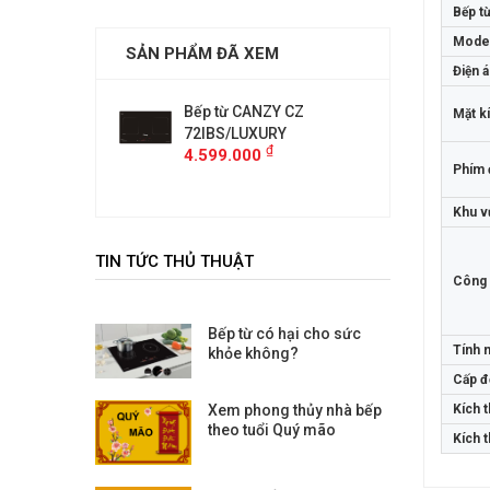
Bếp t
Mode
SẢN PHẨM ĐÃ XEM
Điện 
ANZY CZ
Bếp từ CANZY CZ
Bếp từ 
Mặt k
UXURY
72IBS/LUXURY
72IBS/
₫
₫
00
4.599.000
4.599.
Phím 
Khu vự
TIN TỨC THỦ THUẬT
Công 
Bếp từ có hại cho sức
Tính 
khỏe không?
Cấp đ
Xem phong thủy nhà bếp
Kích 
theo tuổi Quý mão
Kích 