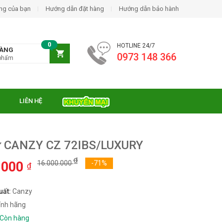
ng của bạn
Hướng dẫn đặt hàng
Hướng dẫn bảo hành
0
HOTLINE 24/7
HÀNG
0973 148 366
phẩm
LIÊN HỆ
ừ CANZY CZ 72IBS/LUXURY
₫
.000
16.000.000
-71%
₫
uất:
Canzy
ính hãng
Còn hàng