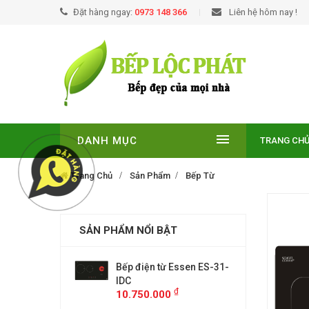
Đặt hàng ngay:
0973 148 366
Liên hệ hôm nay !
DANH MỤC
TRANG CH
Trang Chủ
Sản Phẩm
Bếp Từ
SẢN PHẨM NỔI BẬT
EUROSUN EU-
Bếp điện từ Essen ES-31-
BẾP TỪ
E
IDC
T210NO
₫
₫
00
10.750.000
9.299.