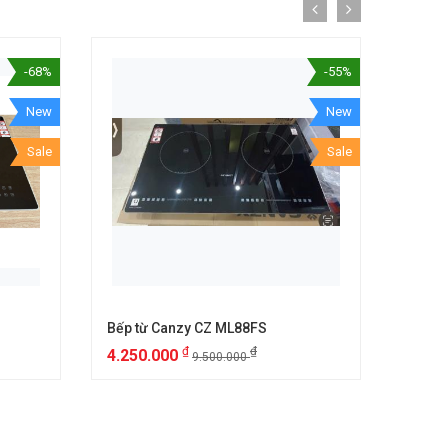
-68%
-55%
New
New
Sale
Sale
Bếp từ Canzy CZ ML88FS
Bếp t
₫
₫
4.250.000
6.25
9.500.000