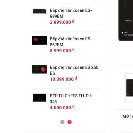
từ Faster
Bếp điện từ Essen ES-
Bếp điệ
H
889BM
FS218C
₫
₫
00
2.899.000
4.599.
 MÙI KÍNH CONG
Bếp điện từ Essen ES-
MÁY HÚ
5/GB905
867BM
KF-GB7
₫
₫
00
5.999.000
4.500.
anzy CZ-999DHI
Bếp điện từ Essen ES 260
Bếp từ 
₫
000
11.999
BS
₫
10.399.000
idea 2ST-3304
Bếp Từ 
₫
00
3.299.
BẾP TỪ CHEFS EH-DIH
343
₫
4.000.000
MÔ T