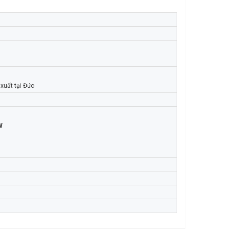
xuất tại Đức
W