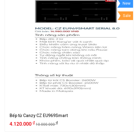
New
Sale
Bếp từ Canzy CZ EU969Smart
₫
₫
4.120.000
10.000.000