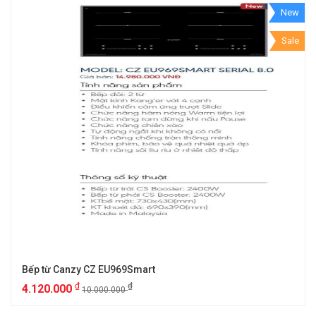
New
Sale
Bếp từ Canzy CZ EU969Smart
₫
₫
4.120.000
10.000.000