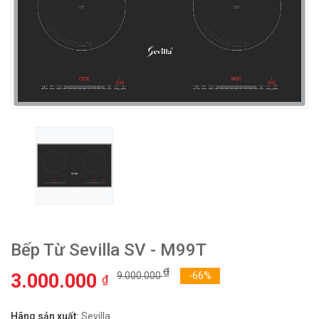
Bếp Từ Sevilla SV - M99T
₫
3.000.000
9.000.000
-66%
₫
Hãng sản xuất:
Sevilla