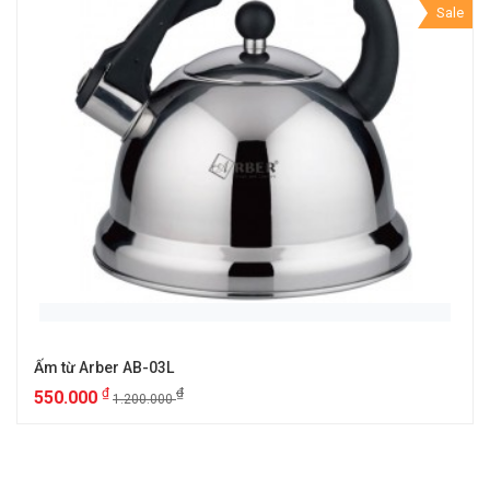
Sale
Ấm từ Arber AB-03L
₫
₫
550.000
1.200.000