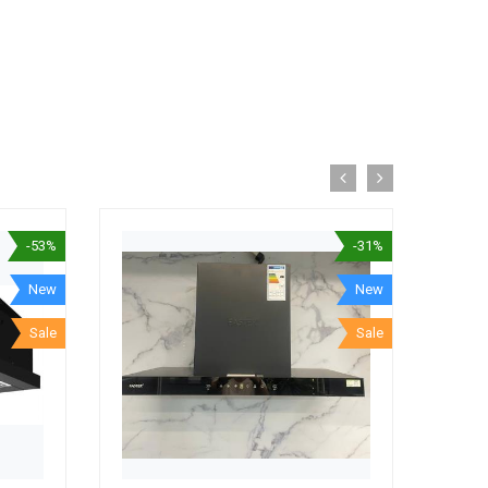
-53%
-31%
New
New
Sale
Sale