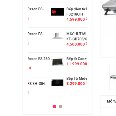
 từ Essen ES-
Bếp điện từ Faster
Bếp điệ
FS218CIH
889BM
₫
₫
00
4.599.000
2.899.
 từ Essen ES-
MÁY HÚT MÙI KÍNH CONG
Bếp điệ
KF-GB705/GB905
867BM
₫
₫
00
4.500.000
5.999.
 từ Essen ES 260
Bếp từ Canzy CZ-999DHI
Bếp điệ
₫
11.999.000
BS
₫
000
10.399
Bếp Từ Midea 2ST-3304
₫
3.299.000
CHEFS EH-DIH
BẾP TỪ
343
₫
00
4.000.
MÔ T