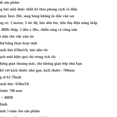
nh sản phẩm
ng hút mùi được thiết kế theo phong cách cổ điện
 máy Inox 304, sáng bóng không in dấu vân tay
ng cơ: 2 motor, 3 tốc độ, hút siêu êm, tiêu thụ điện năng thấp
 mùi Binova BI-
Máy hút mùi Binova BI-
 48Db thấp, 2 đèn x 20w, chiếu sáng cả vùng nấu
27-I-07
₫
₫
 tiện cho việc nấu ăn
000
2.299.000
khử bằng than hoạt tính
suất hút 650m3/h, hút siêu tốc
ạch mùi hiệu quả chỉ trong tích tắc
không gian thoáng mát, cho không gian bếp nhà bạn
 kế với kích thước nhỏ gọn, kích thước: 700mm
g số kỹ Thuật
 suất hút: 650m3/h
 thước 700 mm
n < 48DB
Hành
hành 3 năm cho sản phẩm