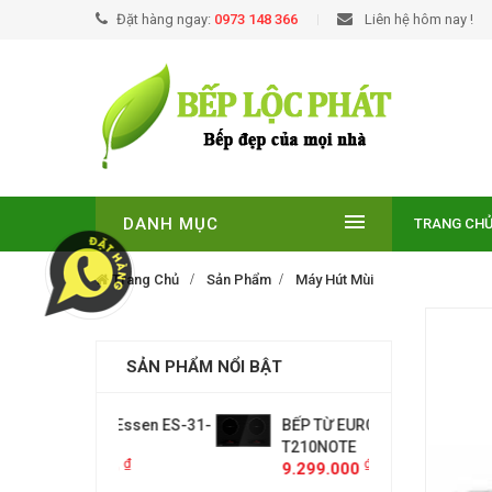
Đặt hàng ngay:
0973 148 366
Liên hệ hôm nay !
DANH MỤC
TRANG CH
Trang Chủ
Sản Phẩm
Máy Hút Mùi
SẢN PHẨM NỔI BẬT
 từ Essen ES-31-
BẾP TỪ EUROSUN EU-
Bếp điệ
T210NOTE
IDC
₫
₫
000
9.299.000
10.750