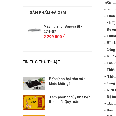
Đặc tí
- là dò
SẢN PHẨM ĐÃ XEM
- Thân
- Số độ
mùi Binova BI-
Máy hút mùi Binova BI-
Máy hút
- Độ ồn
27-I-07
27-I-07
₫
₫
- Thuận
00
2.299.000
2.299.
- Hút 
- Công 
- Khử s
TIN TỨC THỦ THUẬT
- Tạo 
- Thiết
+ Thôn
Bếp từ có hại cho sức
- Công
khỏe không?
- Kích
- Độ ồ
Xem phong thủy nhà bếp
theo tuổi Quý mão
+ Bảo 
- Bảo 