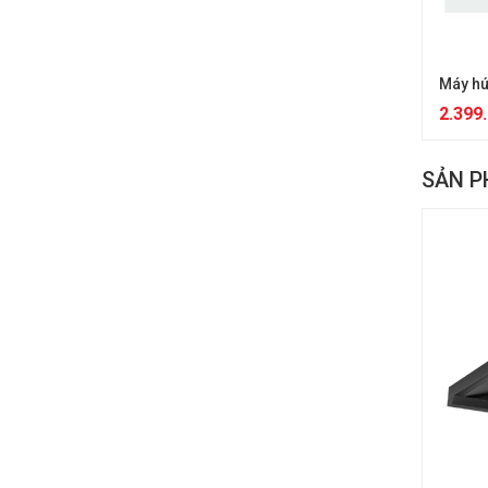
Máy hú
2.399
SẢN P