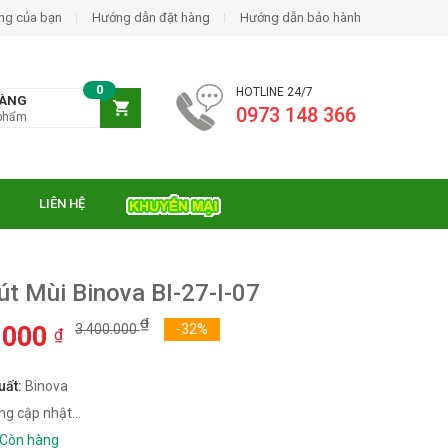
ng của bạn
Hướng dẫn đặt hàng
Hướng dẫn bảo hành
0
HOTLINE 24/7
HÀNG
0973 148 366
phẩm
LIÊN HỆ
t Mùi Binova BI-27-I-07
₫
.000
3.400.000
-32%
₫
uất:
Binova
ện từ Essen ES-31-
g cập nhật...
₫
0.000
Còn hàng