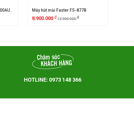
Máy hút mùi âm tủ Canzy CZ 700AUTO
Máy hút mùi Faster FS-877B
Máy h
₫
₫
8.900.000
2.50
12.900.000
HOTLINE: 0973 148 366