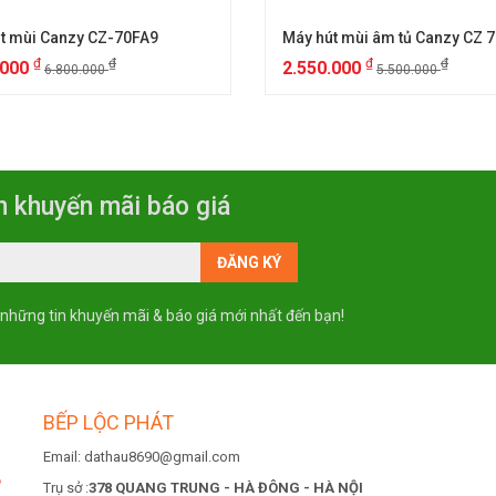
t mùi Canzy CZ-70FA9
₫
₫
₫
₫
.000
2.550.000
6.800.000
5.500.000
n khuyến mãi báo giá
 những tin khuyến mãi & báo giá mới nhất đến bạn!
BẾP LỘC PHÁT
Email: dathau8690@gmail.com
6
Trụ sở :
378 QUANG TRUNG - HÀ ĐÔNG - HÀ NỘI