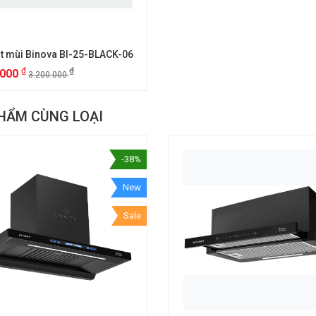
t mùi Binova BI-25-BLACK-06
₫
₫
.000
3.200.000
HẨM CÙNG LOẠI
-38%
New
Sale