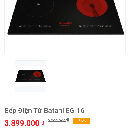
Bếp Điện Từ Batani EG-16
₫
3.899.000
9.000.000
-56%
₫