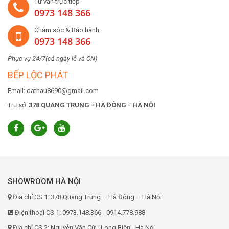
Tư vấn trực tiếp
0973 148 366
Chăm sóc & Bảo hành
0973 148 366
Phục vụ 24/7(cả ngày lễ và CN)
BẾP LỘC PHÁT
Email: dathau8690@gmail.com
Trụ sở :
378 QUANG TRUNG - HÀ ĐÔNG - HÀ NỘI
SHOWROOM HÀ NỘI
Địa chỉ CS 1: 378 Quang Trung – Hà Đông – Hà Nội
Điện thoại CS 1: 0973.148.366 - 0914.778.988
Địa chỉ CS 2: Nguyễn Văn Cừ - Long Biên - Hà Nội