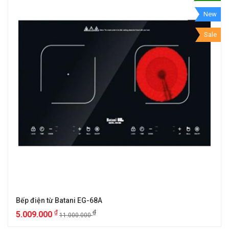
New
Sale
Bếp điện từ Batani EG-68A
₫
₫
5.009.000
11.000.000