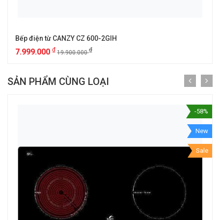
Bếp điện từ CANZY CZ 600-2GIH
₫
₫
7.999.000
19.900.000
SẢN PHẨM CÙNG LOẠI
-58%
New
Sale