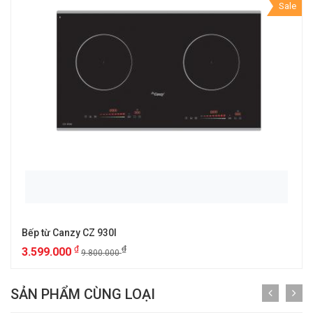
Sale
Bếp từ Canzy CZ 930I
₫
₫
3.599.000
9.800.000
SẢN PHẨM CÙNG LOẠI