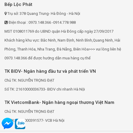
Bếp Lộc Phát
Trụ sở: 378 Quang Trung- Hà Đông - Hà Nội
Điện thoại : 0973.148.366 -0914.778.988
MST 0108011769 do UBND quận Hà Đông cấp ngày 27/09/2017
Khách hàng khu vực: Bắc Ninh, Nam Định, Ninh Bình,Quang Ninh, Hải
Phòng, Thanh Hóa, Nha Trang, Đà Nẵng, Biên Hòa>>> vui lòng liên hệ
0973.148.366 để được hướng dẫn mua hàng cụ thể
TK BIDV- Ngân hàng đầu tư và phát triển VN
Chủ TK: NGUYỄN TRỌNG ĐẠT
Số TK: 21610000036733- BIDV chi nhanh Hà Nội
TK VietcomBank- Ngân hàng ngoại thương Việt Nam
Chủ TK: NGUYỄN TRỌNG ĐẠT
Số TK: 0691000391577- VCB Hà Nội