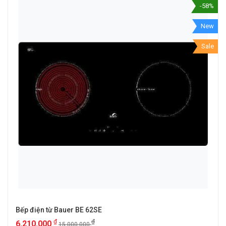
-58%
New
Sale
Bếp điện từ Bauer BE 62SE
₫
₫
6.210.000
15.000.000