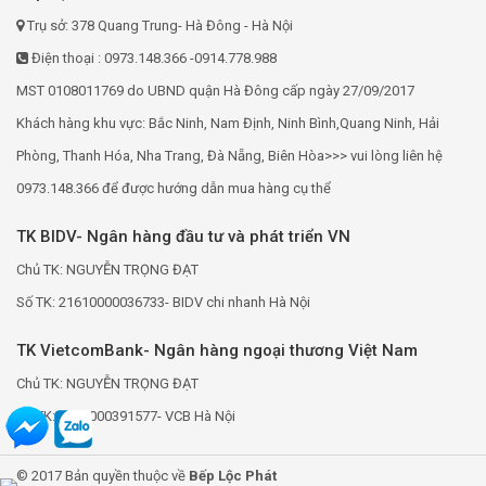
Trụ sở: 378 Quang Trung- Hà Đông - Hà Nội
Điện thoại : 0973.148.366 -0914.778.988
MST 0108011769 do UBND quận Hà Đông cấp ngày 27/09/2017
Khách hàng khu vực: Bắc Ninh, Nam Định, Ninh Bình,Quang Ninh, Hải
Phòng, Thanh Hóa, Nha Trang, Đà Nẵng, Biên Hòa>>> vui lòng liên hệ
0973.148.366 để được hướng dẫn mua hàng cụ thể
TK BIDV- Ngân hàng đầu tư và phát triển VN
Chủ TK: NGUYỄN TRỌNG ĐẠT
Số TK: 21610000036733- BIDV chi nhanh Hà Nội
TK VietcomBank- Ngân hàng ngoại thương Việt Nam
Chủ TK: NGUYỄN TRỌNG ĐẠT
Số TK: 0691000391577- VCB Hà Nội
© 2017 Bản quyền thuộc về
Bếp Lộc Phát