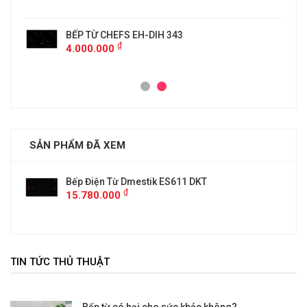
BẾP TỪ CHEFS EH-DIH 343
₫
4.000.000
SẢN PHẨM ĐÃ XEM
Bếp Điện Từ Dmestik ES611 DKT
₫
15.780.000
TIN TỨC THỦ THUẬT
Bếp từ có hại cho sức khỏe không?