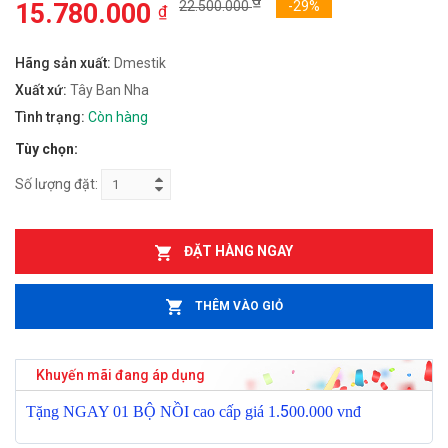
15.780.000
22.500.000
-29%
₫
Hãng sản xuất:
Dmestik
Xuất xứ:
Tây Ban Nha
Tình trạng:
Còn hàng
Tùy chọn:
Số lượng đặt:
ĐẶT HÀNG NGAY
THÊM VÀO GIỎ
Khuyến mãi đang áp dụng
5
T
ặ
ng NGAY 01 B
Ộ
N
Ồ
I cao c
ấ
p giá 1.
00.000 vnđ