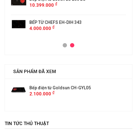
₫
10.399.000
BẾP TỪ CHEFS EH-DIH 343
₫
4.000.000
SẢN PHẨM ĐÃ XEM
Bếp điện từ Goldsun CH-GYL05
₫
2.100.000
TIN TỨC THỦ THUẬT