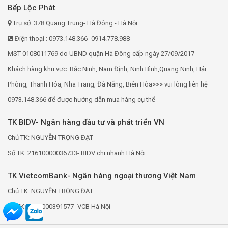
Bếp Lộc Phát
Trụ sở: 378 Quang Trung- Hà Đông - Hà Nội
Điện thoại : 0973.148.366 -0914.778.988
MST 0108011769 do UBND quận Hà Đông cấp ngày 27/09/2017
Khách hàng khu vực: Bắc Ninh, Nam Định, Ninh Bình,Quang Ninh, Hải
Phòng, Thanh Hóa, Nha Trang, Đà Nẵng, Biên Hòa>>> vui lòng liên hệ
0973.148.366 để được hướng dẫn mua hàng cụ thể
TK BIDV- Ngân hàng đầu tư và phát triển VN
Chủ TK: NGUYỄN TRỌNG ĐẠT
Số TK: 21610000036733- BIDV chi nhanh Hà Nội
TK VietcomBank- Ngân hàng ngoại thương Việt Nam
Chủ TK: NGUYỄN TRỌNG ĐẠT
Số TK: 0691000391577- VCB Hà Nội