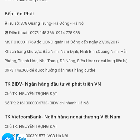
Bếp Lộc Phát
Trụ sở: 378 Quang Trung- Hà Đông - Hà Nội
Điện thoại : 0973.148.366 -0914.778.988
MST 0108011769 do UBND quận Hà Đông cấp ngày 27/09/2017
Khách hàng khu vực: Bắc Ninh, Nam Định, Ninh Bình,Quang Ninh, Hải
Phòng, Thanh Hóa, Nha Trang, Đà Nẵng, Biên Hòa>>> vui lòng liên hệ
0973.148.366 để được hướng dẫn mua hàng cụ thể
TK BIDV- Ngân hàng đầu tư và phát triển VN
Chủ TK: NGUYỄN TRỌNG ĐẠT
Số TK: 21610000036733- BIDV chi nhanh Hà Nội
TK VietcomBank- Ngân hàng ngoại thương Việt Nam
Chủ TK: NGUYỄN TRỌNG ĐẠT
Số TK: 0691000391577- VCB Hà Nội