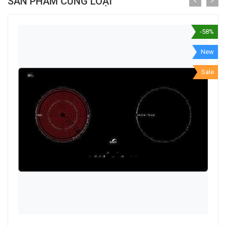
SẢN PHẨM CÙNG LOẠI
-58%
New
Sale