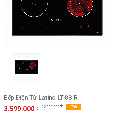
Bếp Điện Từ Latino LT-88IR
₫
3.599.000
12.000.000
-70%
₫