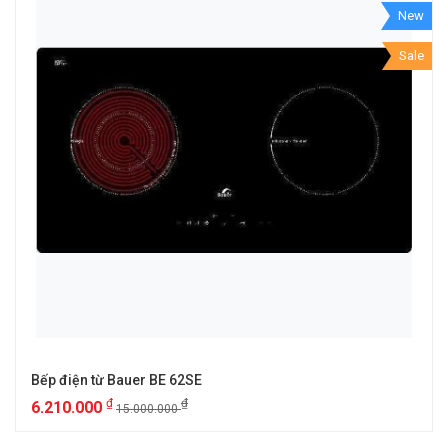
New
Sale
Bếp điện từ Bauer BE 62SE
₫
₫
6.210.000
15.000.000