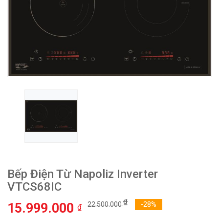
Bếp Điện Từ Napoliz Inverter
VTCS68IC
₫
15.999.000
22.500.000
-28%
₫