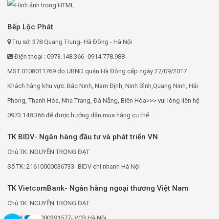
Bếp Lộc Phát
Trụ sở: 378 Quang Trung- Hà Đông - Hà Nội
Điện thoại : 0973.148.366 -0914.778.988
MST 0108011769 do UBND quận Hà Đông cấp ngày 27/09/2017
Khách hàng khu vực: Bắc Ninh, Nam Định, Ninh Bình,Quang Ninh, Hải
Phòng, Thanh Hóa, Nha Trang, Đà Nẵng, Biên Hòa>>> vui lòng liên hệ
0973.148.366 để được hướng dẫn mua hàng cụ thể
TK BIDV- Ngân hàng đầu tư và phát triển VN
Chủ TK: NGUYỄN TRỌNG ĐẠT
Số TK: 21610000036733- BIDV chi nhanh Hà Nội
TK VietcomBank- Ngân hàng ngoại thương Việt Nam
Chủ TK: NGUYỄN TRỌNG ĐẠT
Số TK: 0691000391577- VCB Hà Nội