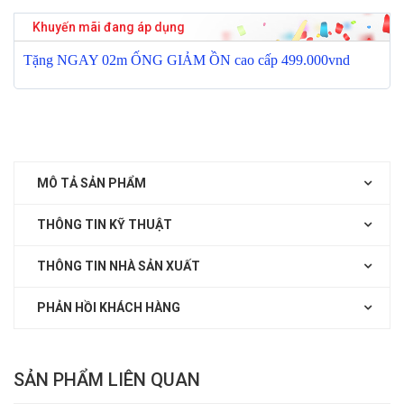
Khuyến mãi đang áp dụng
T
ặ
ng NGAY 02m
Ố
NG GI
Ả
M
Ồ
N cao c
ấ
p 499.000vnd
MÔ TẢ SẢN PHẨM
THÔNG TIN KỸ THUẬT
THÔNG TIN NHÀ SẢN XUẤT
PHẢN HỒI KHÁCH HÀNG
SẢN PHẨM LIÊN QUAN