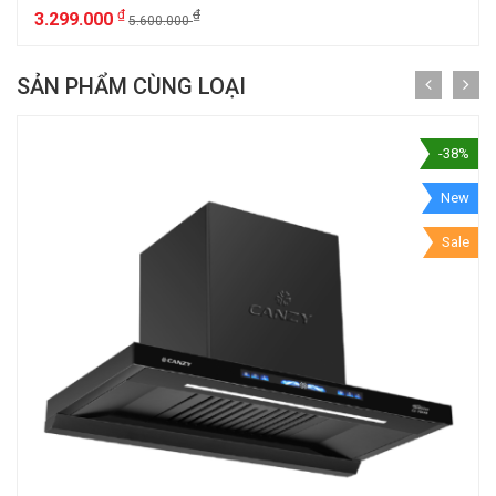
₫
₫
3.299.000
5.600.000
SẢN PHẨM CÙNG LOẠI
-38%
New
Sale