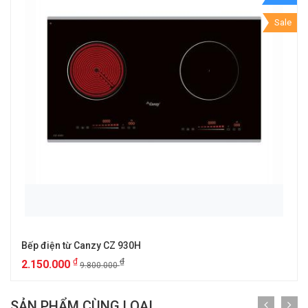
Sale
Bếp điện từ Canzy CZ 930H
₫
₫
2.150.000
9.800.000
SẢN PHẨM CÙNG LOẠI