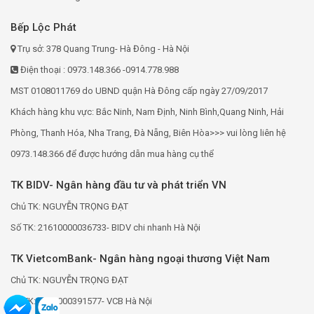
Bếp Lộc Phát
Trụ sở: 378 Quang Trung- Hà Đông - Hà Nội
Điện thoại : 0973.148.366 -0914.778.988
MST 0108011769 do UBND quận Hà Đông cấp ngày 27/09/2017
Khách hàng khu vực: Bắc Ninh, Nam Định, Ninh Bình,Quang Ninh, Hải
Phòng, Thanh Hóa, Nha Trang, Đà Nẵng, Biên Hòa>>> vui lòng liên hệ
0973.148.366 để được hướng dẫn mua hàng cụ thể
TK BIDV- Ngân hàng đầu tư và phát triển VN
Chủ TK: NGUYỄN TRỌNG ĐẠT
Số TK: 21610000036733- BIDV chi nhanh Hà Nội
TK VietcomBank- Ngân hàng ngoại thương Việt Nam
Chủ TK: NGUYỄN TRỌNG ĐẠT
Số TK: 0691000391577- VCB Hà Nội