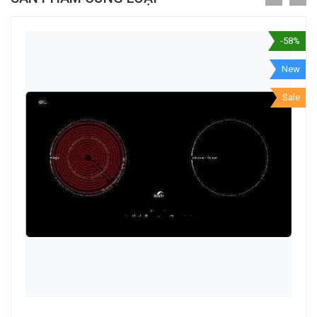
-58%
New
Sale