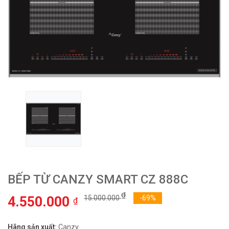
BẾP TỪ CANZY SMART CZ 888C
₫
4.550.000
15.000.000
-69%
₫
Hãng sản xuất:
Canzy