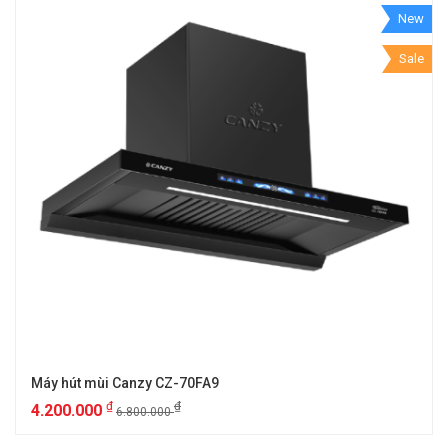
New
Sale
Máy hút mùi Canzy CZ-70FA9
₫
₫
4.200.000
6.800.000