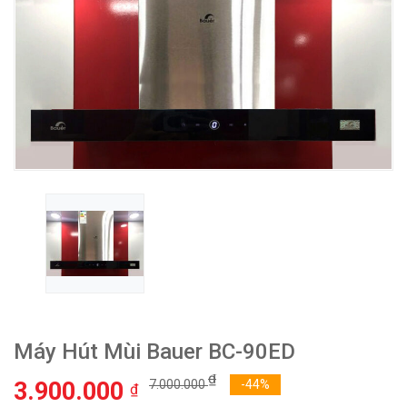
Máy Hút Mùi Bauer BC-90ED
₫
3.900.000
7.000.000
-44%
₫