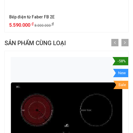
Bếp điện từ Faber FB 2E
₫
₫
5.590.000
8.000.000
SẢN PHẨM CÙNG LOẠI
-58%
New
Sale